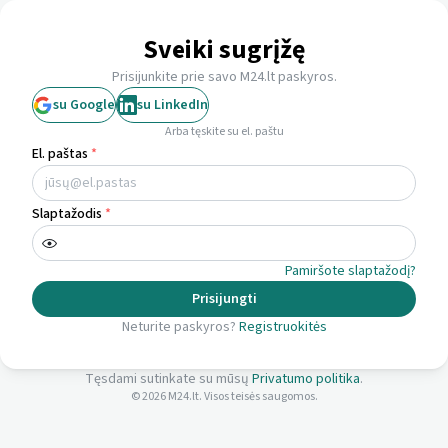
Sveiki sugrįžę
Prisijunkite prie savo M24.lt paskyros.
su Google
su LinkedIn
Arba tęskite su el. paštu
El. paštas
*
Slaptažodis
*
Pamiršote slaptažodį?
Prisijungti
Neturite paskyros?
Registruokitės
Tęsdami sutinkate su mūsų
Privatumo politika
.
©
2026
M24.lt. Visos teisės saugomos.