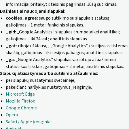
informacijai pritaikyti; teisinis pagrindas: Jūsų sutikimas.
Dažniausiai naudojami slapukai:
cookies_agree:
saugo sutikimo su slapukais statusą;
galiojimas – 1 metai; funkcinis slapukas.
_gid:
„Google Analytics“ slapukas trumpalaikei analitikai;
galiojimas – iki 24 val.; analitinis slapukas.
_gat:
riboja užklausų į „Google Analytics“ / susijusias sistemas
skaičių; galiojimas – iki sesijos pabaigos; analitinis slapukas.
_ga:
„Google Analytics“ slapukas vartotojo atpažinimui
statistikos tikslais; galiojimas – 2 metai; analitinis slapukas.
Slapukų atsisakymas arba sutikimo atšaukimas:
per slapukų nustatymus svetainėje,
pakeičiant naršyklės nustatymus įrenginyje.
Microsoft Edge
Mozilla Firefox
Google Chrome
Opera
Safari / Apple įrenginiai
Android