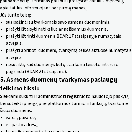
gauname daug, terminas gali būti pratęstas dar iki 2 mėnesių,
apie tai Jus informuojant per pirmą mėnesį.
Jūs turite teisę:
susipažinti su tvarkomais savo asmens duomenimis,
prašyti ištaisyti netikslius ar neišsamius duomenis,
prašyti ištrinti duomenis BDAR 17 straipsnyje numatytais
atvejais,
prašyti apriboti duomenų tvarkymą teisės aktuose numatytais
atvejais,
nesutikti, kad duomenys būtų tvarkomi teisėto intereso
pagrindu (BDAR 21 straipsnis).
5. Asmens duomenų tvarkymas paslaugų
teikimo tikslu
Siekdami sukurti ir administruoti registruoto naudotojo paskyrą
bei suteikti prieigą prie platformos turinio ir funkcijų, tvarkome
šiuos duomenis:
vardą, pavardę,
el. pašto adresą,
licencijos numerį arba spaudo numerį,