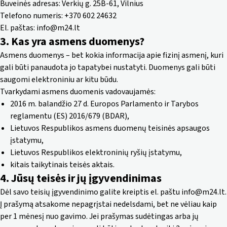
Buveinės adresas: Verkių g. 25B-61, Vilnius
Telefono numeris: +370 602 24632
El. paštas:
info@m24.lt
3. Kas yra asmens duomenys?
Asmens duomenys – bet kokia informacija apie fizinį asmenį, kuri
gali būti panaudota jo tapatybei nustatyti. Duomenys gali būti
saugomi elektroniniu ar kitu būdu.
Tvarkydami asmens duomenis vadovaujamės:
2016 m. balandžio 27 d. Europos Parlamento ir Tarybos
reglamentu (ES) 2016/679 (BDAR),
Lietuvos Respublikos asmens duomenų teisinės apsaugos
įstatymu,
Lietuvos Respublikos elektroninių ryšių įstatymu,
kitais taikytinais teisės aktais.
4. Jūsų teisės ir jų įgyvendinimas
Dėl savo teisių įgyvendinimo galite kreiptis el. paštu
info@m24.lt
.
Į prašymą atsakome nepagrįstai nedelsdami, bet ne vėliau kaip
per 1 mėnesį nuo gavimo. Jei prašymas sudėtingas arba jų