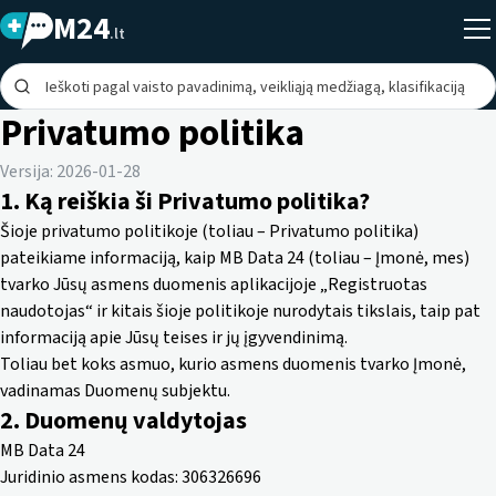
M24
.lt
Privatumo politika
Versija: 2026-01-28
1. Ką reiškia ši Privatumo politika?
Šioje privatumo politikoje (toliau – Privatumo politika)
pateikiame informaciją, kaip MB Data 24 (toliau – Įmonė, mes)
tvarko Jūsų asmens duomenis aplikacijoje „Registruotas
naudotojas“ ir kitais šioje politikoje nurodytais tikslais, taip pat
informaciją apie Jūsų teises ir jų įgyvendinimą.
Toliau bet koks asmuo, kurio asmens duomenis tvarko Įmonė,
vadinamas Duomenų subjektu.
2. Duomenų valdytojas
MB Data 24
Juridinio asmens kodas: 306326696