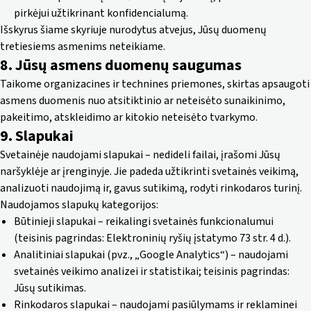
pirkėjui užtikrinant konfidencialumą.
Išskyrus šiame skyriuje nurodytus atvejus, Jūsų duomenų
tretiesiems asmenims neteikiame.
8. Jūsų asmens duomenų saugumas
Taikome organizacines ir technines priemones, skirtas apsaugoti
asmens duomenis nuo atsitiktinio ar neteisėto sunaikinimo,
pakeitimo, atskleidimo ar kitokio neteisėto tvarkymo.
9. Slapukai
Svetainėje naudojami slapukai – nedideli failai, įrašomi Jūsų
naršyklėje ar įrenginyje. Jie padeda užtikrinti svetainės veikimą,
analizuoti naudojimą ir, gavus sutikimą, rodyti rinkodaros turinį.
Naudojamos slapukų kategorijos:
Būtinieji slapukai – reikalingi svetainės funkcionalumui
(teisinis pagrindas: Elektroninių ryšių įstatymo 73 str. 4 d.).
Analitiniai slapukai (pvz., „Google Analytics“) – naudojami
svetainės veikimo analizei ir statistikai; teisinis pagrindas:
Jūsų sutikimas.
Rinkodaros slapukai – naudojami pasiūlymams ir reklaminei