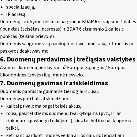
specializaciją,
IP adresą.
Duomenų tvarkymo teisiniai pagrindai: BDAR 6 straipsnio 1 dalies
f punktas (teisėtas interesas) ir BDAR 6 straipsnio 1 dalies c
punktas (teisinė prievolė).
Duomenis saugome visą naudojimosi svetaine laiką ir 1 metus po
paskyros deaktyvavimo.
6. Duomenų perdavimas į trečiąsias valstybes
Asmens duomenų perdavimo už Europos Sąjungos / Europos
Ekonominės Erdvės ribų Įmonė nevykdo.
7. Duomenų gavimas ir atskleidimas
Duomenis paprastai gauname tiesiogiai iš Jūsų.
Duomenys gali būti atskleidžiami:
kai tai privaloma pagal teisės aktus,
mūsų pasitelktiems duomenų tvarkytojams (pvz., IT ar
rinkodaros paslaugų teikėjams), kiek tai būtina paslaugoms
teikti,
ketinant parduoti Įmonės veiklą ar jos dalį, potencialiam