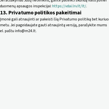
Jei atsakymas Jūsų netenkins, galite pateikti skundą Valstybinei
duomenų apsaugos inspekcijai:
https://vdai.lrv.lt/lt/
.
13. Privatumo politikos pakeitimai
Įmonė gali atnaujinti ar pakeisti šią Privatumo politiką bet kuriuo
metu. Jei pageidaujate gauti atnaujintą versiją, parašykite mums
el. paštu
info@m24.lt
.