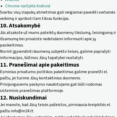
Chrome naršyklė Android
Svarbu: visų slapukų atmetimas gali neigiamai paveikti svetainės
veikimą ir apriboti tam tikras funkcijas.
10. Atsakomybė
Jūs atsakote už mums pateiktų duomenų tikslumą, teisingumą ir
išsamumą bei privalote nedelsdami informuoti apie jų
pasikeitimus.
Norint įgyvendinti duomenų subjekto teises, galime paprašyti
informacijos, būtinos Jūsų tapatybei nustatyti.
11. Pranešimai apie pakeitimus
Esminius privatumo politikos pakeitimus galime pranešti el.
paštu, jei turime Jūsų kontaktinius duomenis.
Prisijungusiems paskyros naudotojams gali būti rodomas
sisteminis pranešimas platformoje.
12. Nusiskundimai
Jei manote, kad Jūsų teisės pažeistos, pirmiausia kreipkitės el.
paštu
info@m24.lt
.