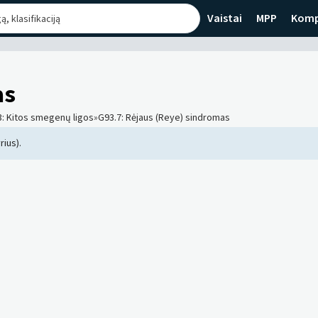
Vaistai
MPP
Komp
as
3
:
Kitos smegenų ligos
»
G93.7
:
Rėjaus (Reye) sindromas
rius).