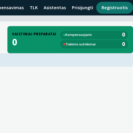
ensavimas
TLK
Asistentas
Prisijungti
Registruotis
0
VAISTINIAI PREPARATAI
Kompensuojami
0
0
Tiekimo sutrikimai