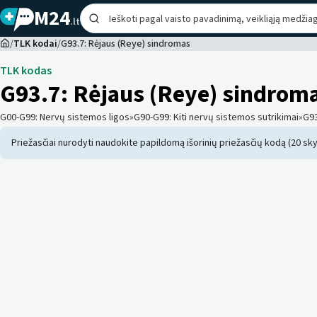
M24
.lt
/
TLK kodai
/
G93.7: Rėjaus (Reye) sindromas
TLK kodas
G93.7
:
Rėjaus (Reye) sindrom
G00-G99
:
Nervų sistemos ligos
»
G90-G99
:
Kiti nervų sistemos sutrikimai
»
G9
Priežasčiai nurodyti naudokite papildomą išorinių priežasčių kodą (20 sky