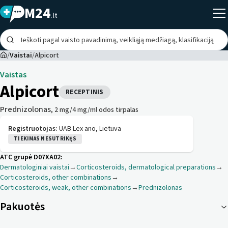
M24
.lt
/
Vaistai
/
Alpicort
Vaistas
Alpicort
RECEPTINIS
Prednizolonas
, 2 mg/4 mg/ml odos tirpalas
Registruotojas:
UAB Lex ano, Lietuva
TIEKIMAS NESUTRIKĘS
ATC grupė
D07XA02
:
Dermatologiniai vaistai
→
Corticosteroids, dermatological preparations
→
Corticosteroids, other combinations
→
Corticosteroids, weak, other combinations
→
Prednizolonas
Pakuotės