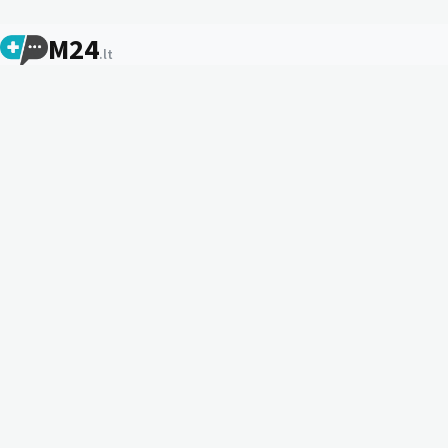
M24
.lt
Vaistų informaciniai lapeliai, receptų išrašymo ir
kompensavimo sąlygos, tiekimo sutrikimai, TLK kodai ir kita
svarbi informacija.
Sprendimai
Vaistų žinynas
Kompensavimas
TLK kodai
Asistentas
Informacija
MPP
ATC kodai
Apie projektą
Kontaktai