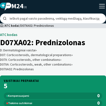
M24
.lt
/
ATC kodai
/
D07XA02: Prednizolonas
ATC kodas
D07XA02
:
Prednizolonas
D
:
Dermatologiniai vaistai
»
D07
:
Corticosteroids, dermatological preparations
»
D07X
:
Corticosteroids, other combinations
»
D07XA
:
Corticosteroids, weak, other combinations
»
D07XA02
:
Prednizolonas
VAISTINIAI PREPARATAI
5
0
Kompensuojami
0
Tiekimo sutrikimai