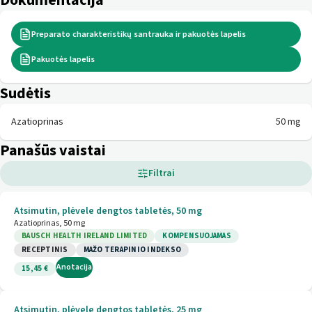
Dokumentacija
Preparato charakteristikų santrauka ir pakuotės lapelis
Pakuotės lapelis
Sudėtis
Azatioprinas
50 mg
Panašūs vaistai
Filtrai
Atsimutin, plėvele dengtos tabletės, 50 mg
Azatioprinas, 50 mg
BAUSCH HEALTH IRELAND LIMITED
KOMPENSUOJAMAS
RECEPTINIS
MAŽO TERAPINIO INDEKSO
Anotacija
15,45 €
Atsimutin, plėvele dengtos tabletės, 25 mg