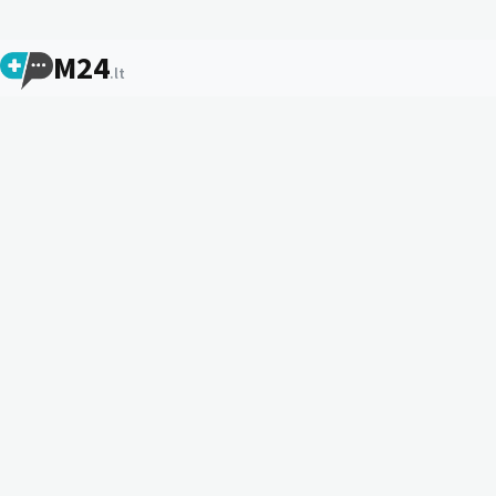
M24
.lt
Vaistų informaciniai lapeliai, receptų išrašymo ir
kompensavimo sąlygos, tiekimo sutrikimai, TLK kodai ir kita
svarbi informacija.
Sprendimai
Vaistų žinynas
Kompensavimas
TLK kodai
Asistentas
Informacija
MPP
ATC kodai
Apie projektą
Kontaktai