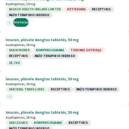
Azatioprinas, 25 mg
BAUSCH HEALTH IRELAND LIMITED
NETIEKIAMA
RECEPTINIS
MAŽO TERAPINIO INDEKSO
Anotacija
-
Imuran, plėvele dengtos tabletės, 50 mg
Azatioprinas, 50 mg
UAB NIROMED
KOMPENSUOJAMAS
TIEKIMAS SUTRIKĘS
RECEPTINIS
MAŽO TERAPINIO INDEKSO
25,74 €
Imuran, plėvele dengtos tabletės, 50 mg
Azatioprinas, 50 mg
UAB IDEAL TRADE LINKS
RECEPTINIS
MAŽO TERAPINIO INDEKSO
-
Imuran, plėvele dengtos tabletės, 50 mg
Azatioprinas, 50 mg
UAB LEX ANO
KOMPENSUOJAMAS
RECEPTINIS
MAŽO TERAPINIO INDEKSO