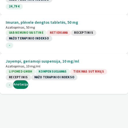
24,79 €
Imuran, plėvele dengtos tabletės, 50 mg
Azatioprinas, 50 mg
UAB NEMUNO VAISTINĖ
NETIEKIAMA
RECEPTINIS
MAŽO TERAPINIO INDEKSO
-
Jayempi, geriamoji suspensija, 10 mg/ml
Azatioprinas, 10 mg/ml
LIPOMED GMBH
KOMPENSUOJAMAS
TIEKIMAS SUTRIKĘS
RECEPTINIS
MAŽO TERAPINIO INDEKSO
Anotacija
-