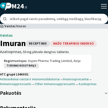
M24
.lt
/
Vaistai
/
Imuran
Vaistas
Imuran
RECEPTINIS
MAŽO TERAPINIO INDEKSO
Azatioprinas
, 50 mg plėvele dengtos tabletės
Registruotojas:
Aspen Pharma Trading Limited, Airija
TIEKIMAS NESUTRIKĘS
ATC grupė
L04AX01
:
Antinavikiniai vaistai ir imunomoduliatoriai
→
Imunosupresantai
→
Immunosuppressants
→
Other immunosuppressants
→
Azatioprinas
Pakuotės