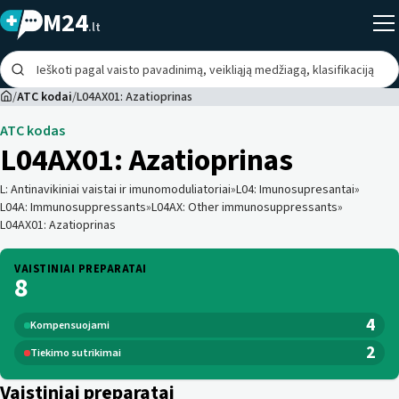
M24
.lt
/
ATC kodai
/
L04AX01: Azatioprinas
ATC kodas
L04AX01
:
Azatioprinas
L
:
Antinavikiniai vaistai ir imunomoduliatoriai
»
L04
:
Imunosupresantai
»
L04A
:
Immunosuppressants
»
L04AX
:
Other immunosuppressants
»
L04AX01
:
Azatioprinas
VAISTINIAI PREPARATAI
8
4
Kompensuojami
2
Tiekimo sutrikimai
Vaistiniai preparatai