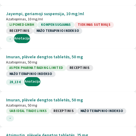
Jayempi, geriamoji suspensija, 10 mg/ml
Azatioprinas, 10 mg/ml
LIPOMED GMBH
KOMPENSUOJAMAS
TIEKIMAS SUTRIKĘS
RECEPTINIS
MAŽO TERAPINIO INDEKSO
Anotacija
-
Imuran, plėvele dengtos tabletės, 50 mg
Azatioprinas, 50 mg
ASPEN PHARMA TRADING LIMITED
RECEPTINIS
MAŽO TERAPINIO INDEKSO
Anotacija
28,13 €
Imuran, plėvele dengtos tabletės, 50 mg
Azatioprinas, 50 mg
UAB IDEAL TRADE LINKS
RECEPTINIS
MAŽO TERAPINIO INDEKSO
-
Atsimutin, plėvele dengtos tabletės, 25 mg