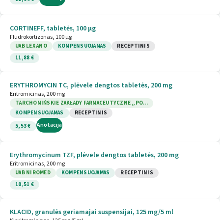
CORTINEFF, tabletės, 100 µg
Fludrokortizonas, 100 µg
UAB LEX ANO
KOMPENSUOJAMAS
RECEPTINIS
11,88 €
ERYTHROMYCIN TC, plėvele dengtos tabletės, 200 mg
Eritromicinas, 200 mg
TARCHOMIŃSKIE ZAKŁADY FARMACEUTYCZNE „PO...
KOMPENSUOJAMAS
RECEPTINIS
Anotacija
5,53 €
Erythromycinum TZF, plėvele dengtos tabletės, 200 mg
Eritromicinas, 200 mg
UAB NIROMED
KOMPENSUOJAMAS
RECEPTINIS
10,51 €
KLACID, granulės geriamajai suspensijai, 125 mg/5 ml