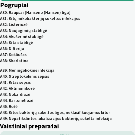
Pogrupiai
A30
:
Raupsai [Hanseno (Hansen) liga]
A31
:
Kitų mikobakterijų sukeltos infekcijos
A32
:
Listeriozė
A33
:
Naujagimių stabligė
A34
:
Akušerinė stabligė
A35
:
Kita stabligė
A36
:
Difterija
A37
:
Kokliušas
A38
:
Skarlatina
A39
:
Meningokokinė infekcija
A40
:
Streptokokinis sepsis
A41
:
Kitas sepsis
A42
:
Aktinomikozė
A43
:
Nokardiazė
A44
:
Bartoneliozė
A46
:
Rožė
A48
:
Kitos bakterijų sukeltos ligos, neklasifikuojamos kitur
A49
:
Nepatikslintos lokalizacijos bakterijų sukelta infekcija
Vaistiniai preparatai