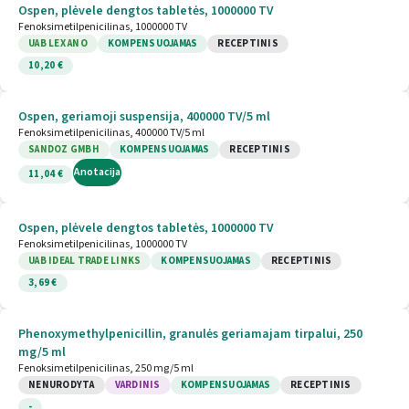
Ospen, plėvele dengtos tabletės, 1000000 TV
Fenoksimetilpenicilinas, 1000000 TV
UAB LEX ANO
KOMPENSUOJAMAS
RECEPTINIS
10,20 €
Ospen, geriamoji suspensija, 400000 TV/5 ml
Fenoksimetilpenicilinas, 400000 TV/5 ml
SANDOZ GMBH
KOMPENSUOJAMAS
RECEPTINIS
Anotacija
11,04 €
Ospen, plėvele dengtos tabletės, 1000000 TV
Fenoksimetilpenicilinas, 1000000 TV
UAB IDEAL TRADE LINKS
KOMPENSUOJAMAS
RECEPTINIS
3,69 €
Phenoxymethylpenicillin, granulės geriamajam tirpalui, 250
mg/5 ml
Fenoksimetilpenicilinas, 250 mg/5 ml
NENURODYTA
VARDINIS
KOMPENSUOJAMAS
RECEPTINIS
-