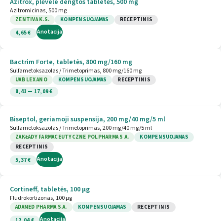
Azitrox, plėvele dengtos tabletės, 500 mg
Azitromicinas, 500 mg
ZENTIVA K.S.
KOMPENSUOJAMAS
RECEPTINIS
Anotacija
4,65 €
Bactrim Forte, tabletės, 800 mg/160 mg
Sulfametoksazolas / Trimetoprimas, 800 mg/160 mg
UAB LEX ANO
KOMPENSUOJAMAS
RECEPTINIS
8,41 — 17,09 €
Biseptol, geriamoji suspensija, 200 mg/40 mg/5 ml
Sulfametoksazolas / Trimetoprimas, 200 mg/40 mg/5 ml
ZAKŁADY FARMACEUTYCZNE POLPHARMA S.A.
KOMPENSUOJAMAS
RECEPTINIS
Anotacija
5,37 €
Cortineff, tabletės, 100 µg
Fludrokortizonas, 100 µg
ADAMED PHARMA S.A.
KOMPENSUOJAMAS
RECEPTINIS
Anotacija
12,04 €