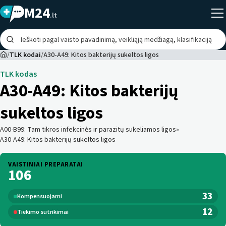
M24
.lt
/
TLK kodai
/
A30-A49: Kitos bakterijų sukeltos ligos
TLK kodas
A30-A49
:
Kitos bakterijų
sukeltos ligos
A00-B99
:
Tam tikros infekcinės ir parazitų sukeliamos ligos
»
A30-A49
:
Kitos bakterijų sukeltos ligos
VAISTINIAI PREPARATAI
106
33
Kompensuojami
12
Tiekimo sutrikimai