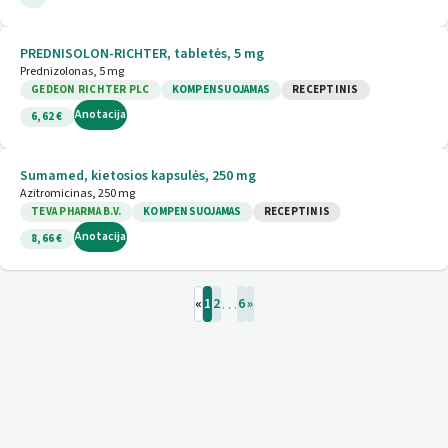
PREDNISOLON-RICHTER, tabletės, 5 mg
Prednizolonas, 5 mg
GEDEON RICHTER PLC
KOMPENSUOJAMAS
RECEPTINIS
Anotacija
6,62 €
Sumamed, kietosios kapsulės, 250 mg
Azitromicinas, 250 mg
TEVA PHARMA B.V.
KOMPENSUOJAMAS
RECEPTINIS
Anotacija
8,66 €
…
«
1
2
6
»